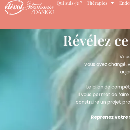
Qui suis-je ?
Thérapies
Endo
Aller
au
contenu
Révélez ce
Vous
Vous avez changé, vo
aujo
Le bilan de compét
Il vous permet de faire
construire un projet pr
Reprenez votre s