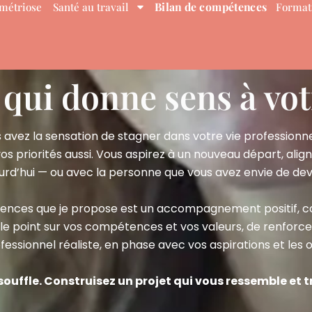
Bilan de compétences
métriose
Santé au travail
Format
 qui donne sens à vot
 avez la sensation de stagner dans votre vie professionne
s priorités aussi. Vous aspirez à un nouveau départ, alig
urd’hui — ou avec la personne que vous avez envie de dev
ences que je propose est un accompagnement positif, co
 le point sur vos compétences et vos valeurs, de renforc
ofessionnel réaliste, en phase avec vos aspirations et les
ouffle. Construisez un projet qui vous ressemble et t