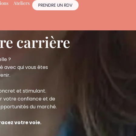
ions
Ateliers
PRENDRE UN RDV
re carrière
lle ?
né avec qui vous êtes
enir.
ncret et stimulant.
er votre confiance et de
 opportunités du marché.
racez votre voie.