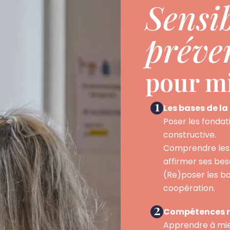
Sensib
préve
pour m
1
Les bases de l
Poser les fondat
constructive.
Comprendre les f
affirmer ses bes
(Re)poser les bas
coopération.
2
Compétences re
Apprendre à mie