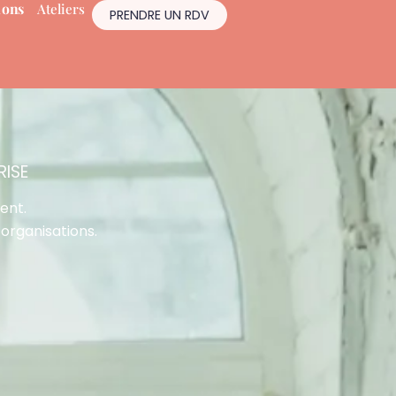
ions
Ateliers
PRENDRE UN RDV
RISE
ent.
organisations.