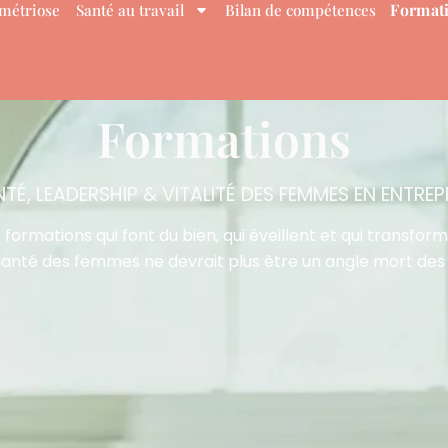
Format
métriose
Santé au travail
Bilan de compétences
Formations
TÉ, LEADERSHIP & VITALITÉ DES FEMMES EN ENTREP
 formations qui font du bien, qui éveillent et qui transform
santé des femmes ne devrait plus être un angle mort des 