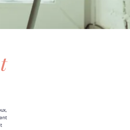
t
ux,
ent
t