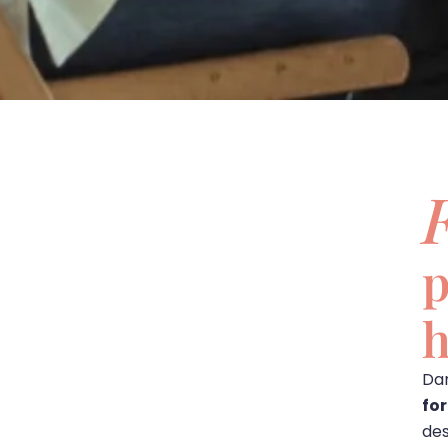
p
h
Dan
fo
des