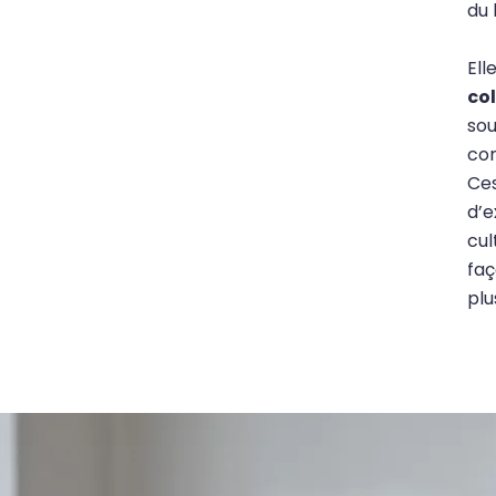
du 
Ell
col
sou
co
Ce
d’e
cul
faç
plu